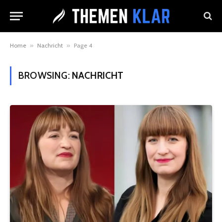
Home
»
Nachricht
»
Page 4
BROWSING:
NACHRICHT