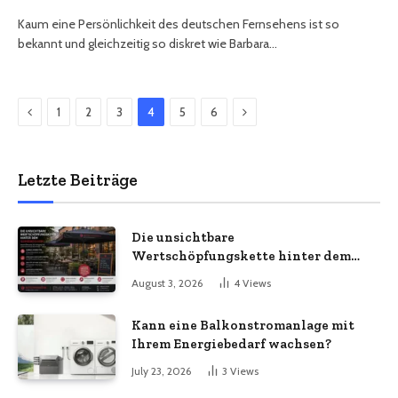
Kaum eine Persönlichkeit des deutschen Fernsehens ist so
bekannt und gleichzeitig so diskret wie Barbara…
Previous
Next
1
2
3
4
5
6
Letzte Beiträge
Die unsichtbare
Wertschöpfungskette hinter dem
Sonnenschirm: Was Import-
August 3, 2026
4
Views
Ökonomie, EU-Fertigung und
unternehmerische Kontinuität
Kann eine Balkonstromanlage mit
wirklich bedeuten
Ihrem Energiebedarf wachsen?
July 23, 2026
3
Views