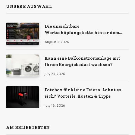
UNSERE AUSWAHL
Die unsichtbare
Wertschöpfungskette hinter dem
Sonnenschirm: Was Import-
August 3, 2026
Ökonomie, EU-Fertigung und
unternehmerische Kontinuität
wirklich bedeuten
Kann eine Balkonstromanlage mit
Ihrem Energiebedarf wachsen?
July 23, 2026
Fotobox für kleine Feiern: Lohnt es
sich? Vorteile, Kosten & Tipps
July 18, 2026
AM BELIEBTESTEN