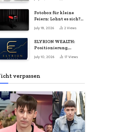
Energiebedarf
bedeuten
wachsen?
Fotobox für kleine
Feiern: Lohnt es sich?
Vorteile, Kosten &
July 18, 2026
2
Views
Tipps
ELYRION WEALTH:
Positionierung,
Philosophie und das
July 10, 2026
17
Views
Versprechen
langfristiger Stabilität
icht verpassen