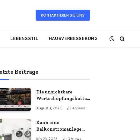
KONTAKTIEREN SIE UNS
LEBENSSTIL
HAUSVERBESSERUNG
etzte Beiträge
Die unsichtbare
Wertschöpfungskette
hinter dem
August 3, 2026
4
Views
Sonnenschirm: Was
Import-Ökonomie, EU-
Kann eine
Fertigung und
Balkonstromanlage
unternehmerische
mit Ihrem
Kontinuität wirklich
July 23, 2026
3
Views