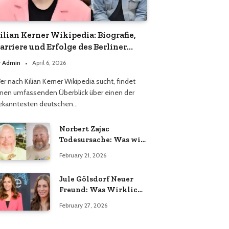
ilian Kerner Wikipedia: Biografie,
arriere und Erfolge des Berliner
odedesigners
y
Admin
April 6, 2026
er nach Kilian Kerner Wikipedia sucht, findet
inen umfassenden Überblick über einen der
ekanntesten deutschen…
Norbert Zajac
Todesursache: Was wir
wirklich wissen
February 21, 2026
Jule Gölsdorf Neuer
Freund: Was Wirklich
Stimmt und Was Nicht
February 27, 2026