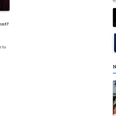
annt?
 für
N