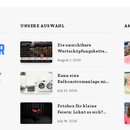
UNSERE AUSWAHL
AM
Die unsichtbare
Wertschöpfungskette
hinter dem
August 3, 2026
Sonnenschirm: Was
Import-Ökonomie, EU-
e
Fertigung und
Kann eine
.
unternehmerische
Balkonstromanlage mit
Kontinuität wirklich
Ihrem Energiebedarf
July 23, 2026
bedeuten
wachsen?
Fotobox für kleine
Feiern: Lohnt es sich?
Vorteile, Kosten & Tipps
July 18, 2026