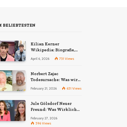
 BELIEBTESTEN
Kilian Kerner
Wikipedia: Biografie,
Karriere und Erfolge des
April 6, 2026
751
Views
Berliner Modedesigners
Norbert Zajac
Todesursache: Was wir
wirklich wissen
February 21, 2026
651
Views
Jule Gölsdorf Neuer
Freund: Was Wirklich
Stimmt und Was Nicht
February 27, 2026
596
Views