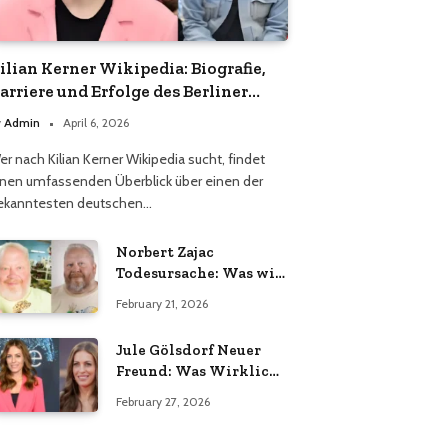
ilian Kerner Wikipedia: Biografie,
arriere und Erfolge des Berliner
odedesigners
y
Admin
April 6, 2026
er nach Kilian Kerner Wikipedia sucht, findet
inen umfassenden Überblick über einen der
ekanntesten deutschen…
Norbert Zajac
Todesursache: Was wir
wirklich wissen
February 21, 2026
Jule Gölsdorf Neuer
Freund: Was Wirklich
Stimmt und Was Nicht
February 27, 2026