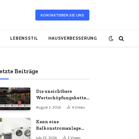
KONTAKTIEREN SIE UNS
LEBENSSTIL
HAUSVERBESSERUNG
etzte Beiträge
Die unsichtbare
Wertschöpfungskette
hinter dem
August 3, 2026
4
Views
Sonnenschirm: Was
Import-Ökonomie, EU-
Kann eine
Fertigung und
Balkonstromanlage
unternehmerische
mit Ihrem
Kontinuität wirklich
July 23, 2026
3
Views