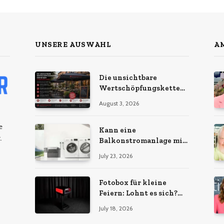
UNSERE AUSWAHL
AM
Die unsichtbare
Wertschöpfungskette
hinter dem
August 3, 2026
Sonnenschirm: Was
Import-Ökonomie, EU-
e
Fertigung und
Kann eine
.
unternehmerische
Balkonstromanlage mit
Kontinuität wirklich
Ihrem Energiebedarf
July 23, 2026
bedeuten
wachsen?
Fotobox für kleine
Feiern: Lohnt es sich?
Vorteile, Kosten & Tipps
July 18, 2026