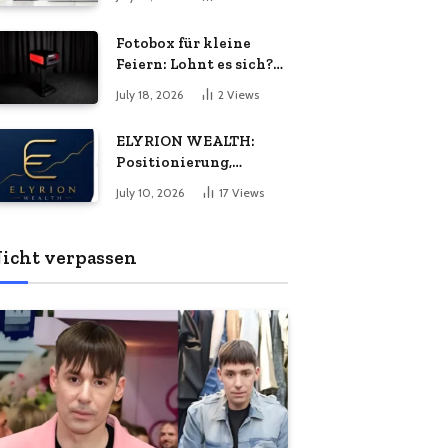
Energiebedarf
bedeuten
wachsen?
Fotobox für kleine
Feiern: Lohnt es sich?
Vorteile, Kosten &
July 18, 2026
2
Views
Tipps
ELYRION WEALTH:
Positionierung,
Philosophie und das
July 10, 2026
17
Views
Versprechen
langfristiger Stabilität
icht verpassen