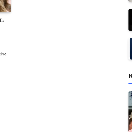
l:
eine
N