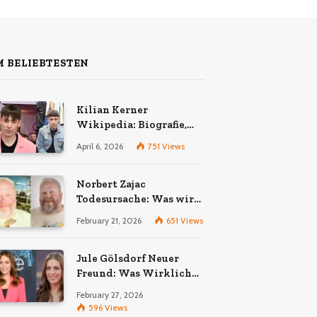
 BELIEBTESTEN
Kilian Kerner
Wikipedia: Biografie,
Karriere und Erfolge des
April 6, 2026
751
Views
Berliner Modedesigners
Norbert Zajac
Todesursache: Was wir
wirklich wissen
February 21, 2026
651
Views
Jule Gölsdorf Neuer
Freund: Was Wirklich
Stimmt und Was Nicht
February 27, 2026
596
Views