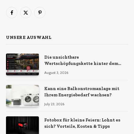
Facebook
X
Pinterest
(Twitter)
UNSERE AUSWAHL
Die unsichtbare
Wertschöpfungskette hinter dem
Sonnenschirm: Was Import-
August 3, 2026
Ökonomie, EU-Fertigung und
unternehmerische Kontinuität
wirklich bedeuten
Kann eine Balkonstromanlage mit
Ihrem Energiebedarf wachsen?
July 23, 2026
Fotobox für kleine Feiern: Lohnt es
sich? Vorteile, Kosten & Tipps