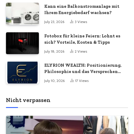
unternehmerische Kontinuität
Kann eine Balkonstromanlage mit
wirklich bedeuten
Ihrem Energiebedarf wachsen?
July 23, 2026
3
Views
Fotobox für kleine Feiern: Lohnt es
sich? Vorteile, Kosten & Tipps
July 18, 2026
2
Views
ELYRION WEALTH: Positionierung,
Philosophie und das Versprechen
langfristiger Stabilität
July 10, 2026
17
Views
Nicht verpassen