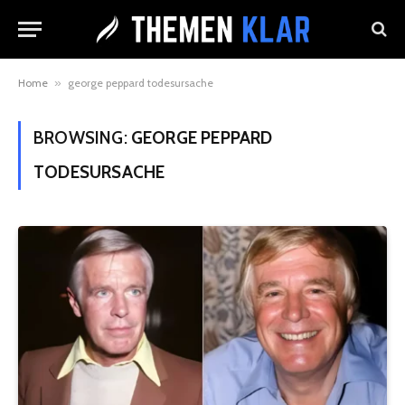
Home
»
george peppard todesursache
BROWSING:
GEORGE PEPPARD
TODESURSACHE