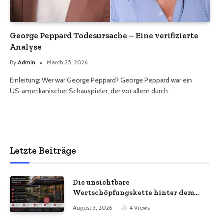
George Peppard Todesursache – Eine verifizierte
Analyse
By
Admin
March 25, 2026
Einleitung: Wer war George Peppard? George Peppard war ein
US‑amerikanischer Schauspieler, der vor allem durch…
Letzte Beiträge
Die unsichtbare
Wertschöpfungskette hinter dem
Sonnenschirm: Was Import-
August 3, 2026
4
Views
Ökonomie, EU-Fertigung und