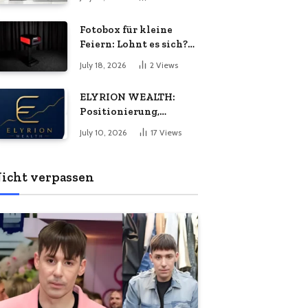
Energiebedarf
bedeuten
wachsen?
Fotobox für kleine
Feiern: Lohnt es sich?
Vorteile, Kosten &
July 18, 2026
2
Views
Tipps
ELYRION WEALTH:
Positionierung,
Philosophie und das
July 10, 2026
17
Views
Versprechen
langfristiger Stabilität
icht verpassen