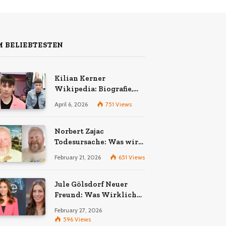
 BELIEBTESTEN
Kilian Kerner
Wikipedia: Biografie,
Karriere und Erfolge des
April 6, 2026
751
Views
Berliner Modedesigners
Norbert Zajac
Todesursache: Was wir
wirklich wissen
February 21, 2026
651
Views
Jule Gölsdorf Neuer
Freund: Was Wirklich
Stimmt und Was Nicht
February 27, 2026
596
Views