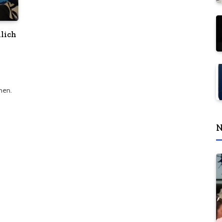
klich
nen.
N