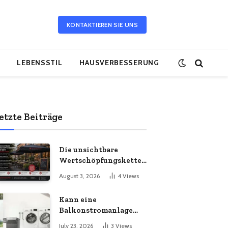
KONTAKTIEREN SIE UNS
LEBENSSTIL
HAUSVERBESSERUNG
etzte Beiträge
Die unsichtbare
Wertschöpfungskette
hinter dem
August 3, 2026
4
Views
Sonnenschirm: Was
Import-Ökonomie, EU-
Kann eine
Fertigung und
Balkonstromanlage
unternehmerische
mit Ihrem
Kontinuität wirklich
July 23, 2026
3
Views