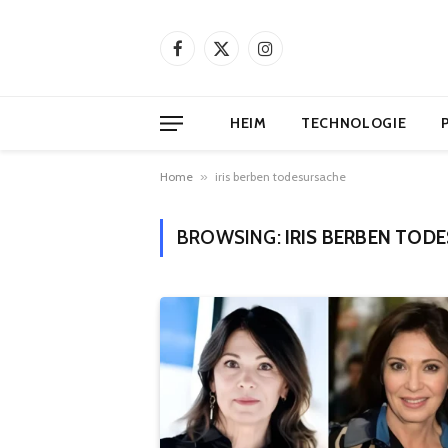
Facebook
X
Instagram
(Twitter)
HEIM
TECHNOLOGIE
Home
»
iris berben todesursache
BROWSING:
IRIS BERBEN TOD