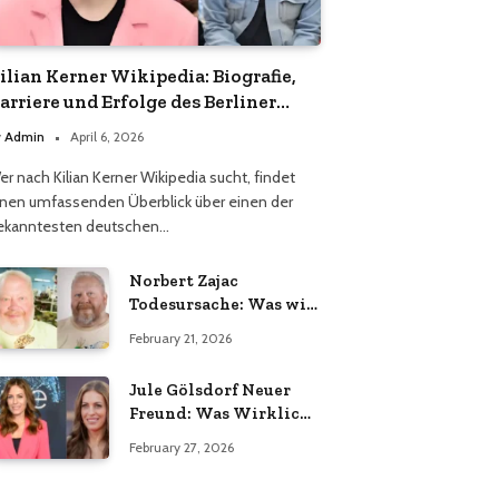
ilian Kerner Wikipedia: Biografie,
arriere und Erfolge des Berliner
odedesigners
y
Admin
April 6, 2026
er nach Kilian Kerner Wikipedia sucht, findet
inen umfassenden Überblick über einen der
ekanntesten deutschen…
Norbert Zajac
Todesursache: Was wir
wirklich wissen
February 21, 2026
Jule Gölsdorf Neuer
Freund: Was Wirklich
Stimmt und Was Nicht
February 27, 2026