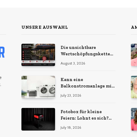
UNSERE AUSWAHL
AM
Die unsichtbare
Wertschöpfungskette
hinter dem
August 3, 2026
Sonnenschirm: Was
Import-Ökonomie, EU-
e
Fertigung und
Kann eine
.
unternehmerische
Balkonstromanlage mit
Kontinuität wirklich
Ihrem Energiebedarf
July 23, 2026
bedeuten
wachsen?
Fotobox für kleine
Feiern: Lohnt es sich?
Vorteile, Kosten & Tipps
July 18, 2026