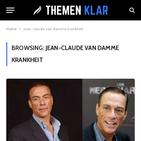
Home
»
jean-claude van damme krankheit
BROWSING:
JEAN-CLAUDE VAN DAMME
KRANKHEIT