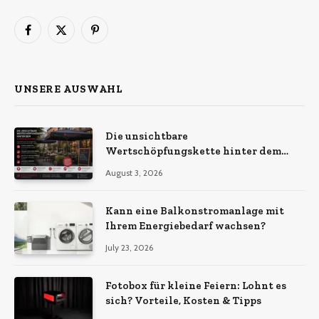
Facebook
X
Pinterest
(Twitter)
UNSERE AUSWAHL
Die unsichtbare
Wertschöpfungskette hinter dem
Sonnenschirm: Was Import-
August 3, 2026
Ökonomie, EU-Fertigung und
unternehmerische Kontinuität
wirklich bedeuten
Kann eine Balkonstromanlage mit
Ihrem Energiebedarf wachsen?
July 23, 2026
Fotobox für kleine Feiern: Lohnt es
sich? Vorteile, Kosten & Tipps