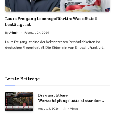
Laura Freigang Lebensgefährtin: Was offiziell
bestätigt ist
By
Admin
February 24, 2026
Laura Freigang ist eine der bekanntesten Persönlichkeiten im
deutschen Frauenfußball. Die Stürmerin von Eintracht Frankfurt…
Letzte Beiträge
Die unsichtbare
Wertschöpfungskette hinter dem
Sonnenschirm: Was Import-
August 3, 2026
4
Views
Ökonomie, EU-Fertigung und