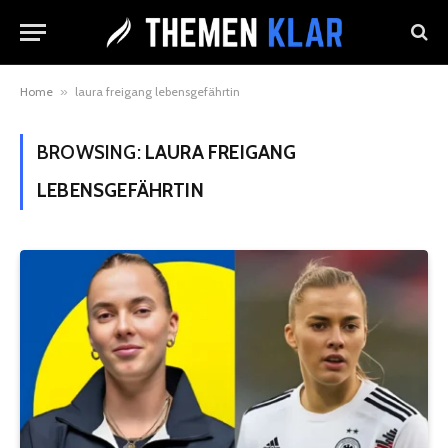
Home
»
laura freigang lebensgefährtin
BROWSING:
LAURA FREIGANG
LEBENSGEFÄHRTIN