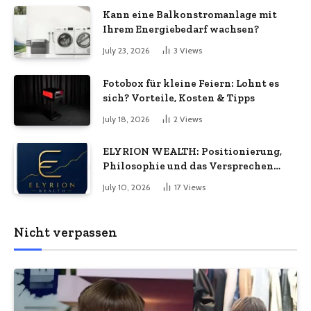
unternehmerische Kontinuität
Kann eine Balkonstromanlage mit
wirklich bedeuten
Ihrem Energiebedarf wachsen?
July 23, 2026
3
Views
Fotobox für kleine Feiern: Lohnt es
sich? Vorteile, Kosten & Tipps
July 18, 2026
2
Views
ELYRION WEALTH: Positionierung,
Philosophie und das Versprechen
langfristiger Stabilität
July 10, 2026
17
Views
Nicht verpassen