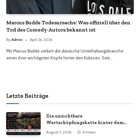
Marcus Budde Todesursache: Was offiziell über den
Tod des Comedy-Autors bekannt ist
By
Admin
April 26, 2026
Mit Marcus Budde verliert die deutsche Unterhaltungsbranche
einen ihrer wichtigsten Köpfe hinter den Kulissen. Seit…
Letzte Beiträge
Die unsichtbare
Wertschöpfungskette hinter dem
Sonnenschirm: Was Import-
August 3, 2026
4
Views
Ökonomie, EU-Fertigung und