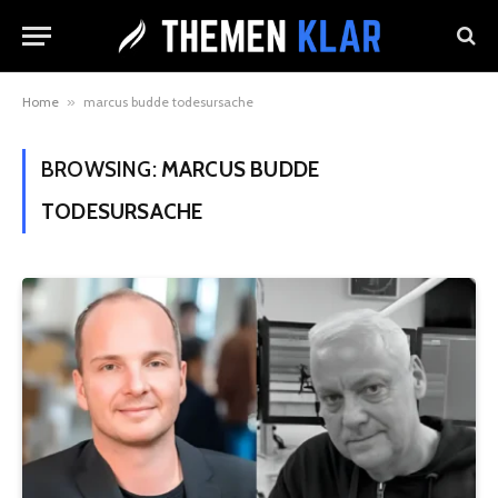
Home
»
marcus budde todesursache
BROWSING:
MARCUS BUDDE
TODESURSACHE