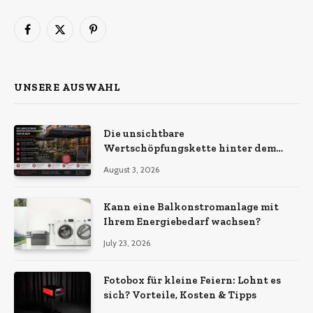
Facebook
X
Pinterest
(Twitter)
UNSERE AUSWAHL
Die unsichtbare
Wertschöpfungskette hinter dem
Sonnenschirm: Was Import-
August 3, 2026
Ökonomie, EU-Fertigung und
unternehmerische Kontinuität
wirklich bedeuten
Kann eine Balkonstromanlage mit
Ihrem Energiebedarf wachsen?
July 23, 2026
Fotobox für kleine Feiern: Lohnt es
sich? Vorteile, Kosten & Tipps