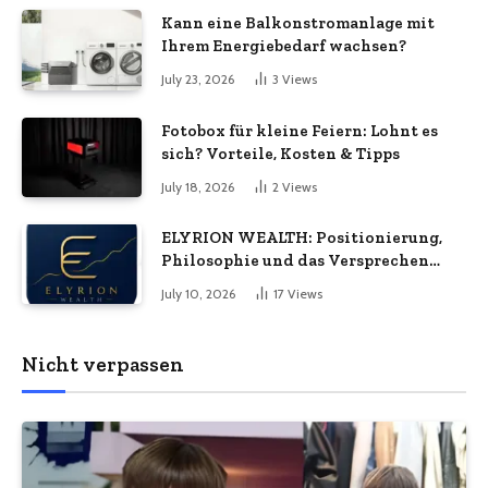
unternehmerische Kontinuität
Kann eine Balkonstromanlage mit
wirklich bedeuten
Ihrem Energiebedarf wachsen?
July 23, 2026
3
Views
Fotobox für kleine Feiern: Lohnt es
sich? Vorteile, Kosten & Tipps
July 18, 2026
2
Views
ELYRION WEALTH: Positionierung,
Philosophie und das Versprechen
langfristiger Stabilität
July 10, 2026
17
Views
Nicht verpassen