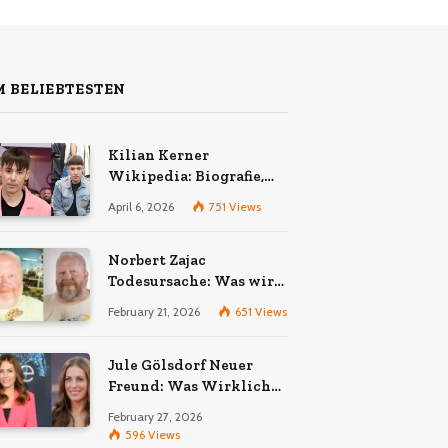
 BELIEBTESTEN
Kilian Kerner
Wikipedia: Biografie,
Karriere und Erfolge des
April 6, 2026
751
Views
Berliner Modedesigners
Norbert Zajac
Todesursache: Was wir
wirklich wissen
February 21, 2026
651
Views
Jule Gölsdorf Neuer
Freund: Was Wirklich
Stimmt und Was Nicht
February 27, 2026
596
Views