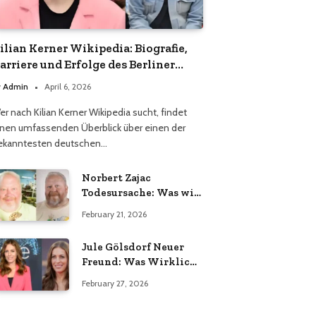
ilian Kerner Wikipedia: Biografie,
arriere und Erfolge des Berliner
odedesigners
y
Admin
April 6, 2026
er nach Kilian Kerner Wikipedia sucht, findet
inen umfassenden Überblick über einen der
ekanntesten deutschen…
Norbert Zajac
Todesursache: Was wir
wirklich wissen
February 21, 2026
Jule Gölsdorf Neuer
Freund: Was Wirklich
Stimmt und Was Nicht
February 27, 2026