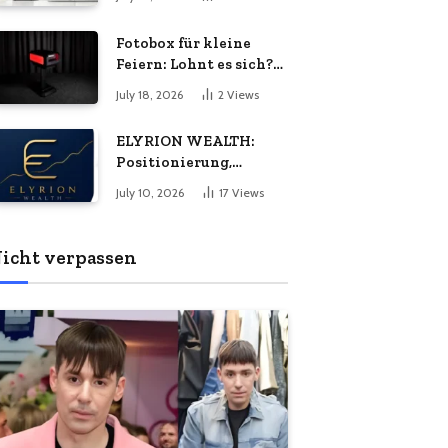
Energiebedarf
bedeuten
wachsen?
Fotobox für kleine
Feiern: Lohnt es sich?
Vorteile, Kosten &
July 18, 2026
2
Views
Tipps
ELYRION WEALTH:
Positionierung,
Philosophie und das
July 10, 2026
17
Views
Versprechen
langfristiger Stabilität
icht verpassen