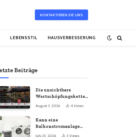
KONTAKTIEREN SIE UNS
LEBENSSTIL
HAUSVERBESSERUNG
etzte Beiträge
Die unsichtbare
Wertschöpfungskette
hinter dem
August 3, 2026
4
Views
Sonnenschirm: Was
Import-Ökonomie, EU-
Kann eine
Fertigung und
Balkonstromanlage
unternehmerische
mit Ihrem
Kontinuität wirklich
July 23, 2026
3
Views