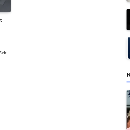
t
Seit
N