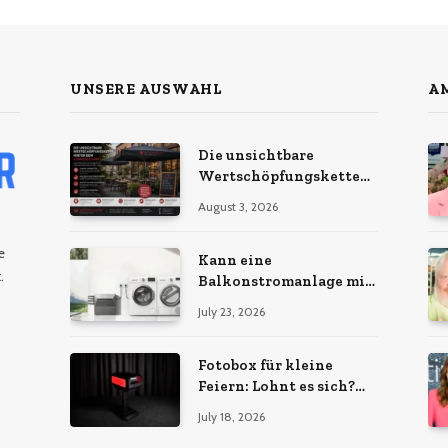
UNSERE AUSWAHL
AM
Die unsichtbare
Wertschöpfungskette
hinter dem
August 3, 2026
Sonnenschirm: Was
Import-Ökonomie, EU-
e
Fertigung und
Kann eine
.
unternehmerische
Balkonstromanlage mit
Kontinuität wirklich
Ihrem Energiebedarf
July 23, 2026
bedeuten
wachsen?
Fotobox für kleine
Feiern: Lohnt es sich?
Vorteile, Kosten & Tipps
July 18, 2026