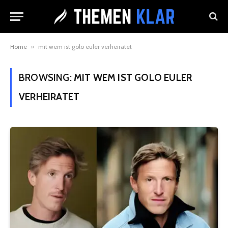
Home
»
mit wem ist golo euler verheiratet
BROWSING:
MIT WEM IST GOLO EULER
VERHEIRATET