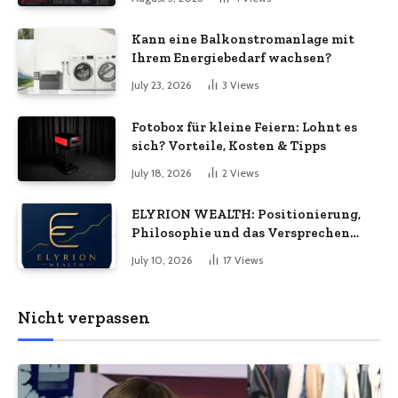
Ökonomie, EU-Fertigung und
unternehmerische Kontinuität
Kann eine Balkonstromanlage mit
wirklich bedeuten
Ihrem Energiebedarf wachsen?
July 23, 2026
3
Views
Fotobox für kleine Feiern: Lohnt es
sich? Vorteile, Kosten & Tipps
July 18, 2026
2
Views
ELYRION WEALTH: Positionierung,
Philosophie und das Versprechen
langfristiger Stabilität
July 10, 2026
17
Views
Nicht verpassen