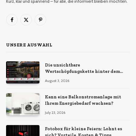
Kurz, klar und spannend – für alle, die informiert bleiben möchten.
Facebook
X
Pinterest
(Twitter)
UNSERE AUSWAHL
Die unsichtbare
Wertschöpfungskette hinter dem
Sonnenschirm: Was Import-
August 3, 2026
Ökonomie, EU-Fertigung und
unternehmerische Kontinuität
wirklich bedeuten
Kann eine Balkonstromanlage mit
Ihrem Energiebedarf wachsen?
July 23, 2026
Fotobox für kleine Feiern: Lohnt es
sich? Vorteile, Kosten & Tipps