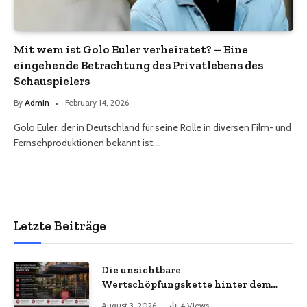
Mit wem ist Golo Euler verheiratet? – Eine
eingehende Betrachtung des Privatlebens des
Schauspielers
By
Admin
February 14, 2026
Golo Euler, der in Deutschland für seine Rolle in diversen Film- und
Fernsehproduktionen bekannt ist,…
Letzte Beiträge
Die unsichtbare
Wertschöpfungskette hinter dem
Sonnenschirm: Was Import-
August 3, 2026
4
Views