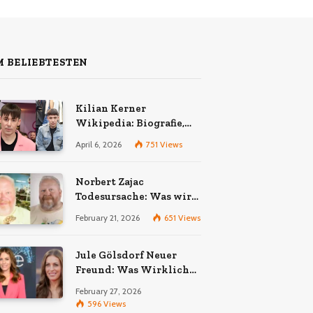
 BELIEBTESTEN
Kilian Kerner
Wikipedia: Biografie,
Karriere und Erfolge des
April 6, 2026
751
Views
Berliner Modedesigners
Norbert Zajac
Todesursache: Was wir
wirklich wissen
February 21, 2026
651
Views
Jule Gölsdorf Neuer
Freund: Was Wirklich
Stimmt und Was Nicht
February 27, 2026
596
Views