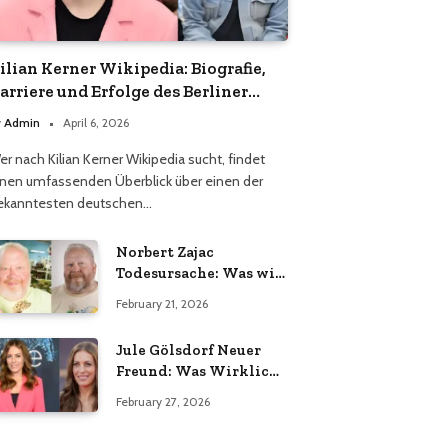
ilian Kerner Wikipedia: Biografie,
arriere und Erfolge des Berliner
odedesigners
y
Admin
April 6, 2026
er nach Kilian Kerner Wikipedia sucht, findet
inen umfassenden Überblick über einen der
ekanntesten deutschen…
Norbert Zajac
Todesursache: Was wir
wirklich wissen
February 21, 2026
Jule Gölsdorf Neuer
Freund: Was Wirklich
Stimmt und Was Nicht
February 27, 2026