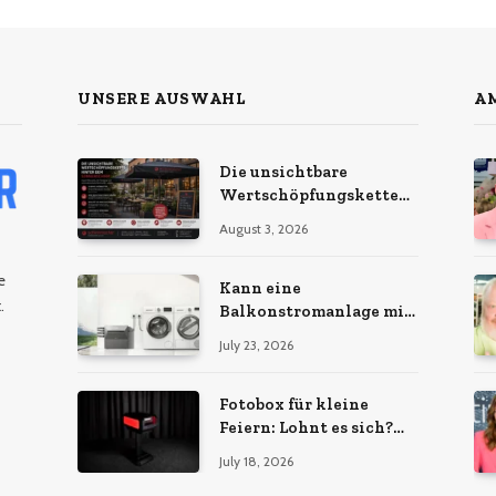
UNSERE AUSWAHL
AM
Die unsichtbare
Wertschöpfungskette
hinter dem
August 3, 2026
Sonnenschirm: Was
Import-Ökonomie, EU-
e
Fertigung und
Kann eine
.
unternehmerische
Balkonstromanlage mit
Kontinuität wirklich
Ihrem Energiebedarf
July 23, 2026
bedeuten
wachsen?
Fotobox für kleine
Feiern: Lohnt es sich?
Vorteile, Kosten & Tipps
July 18, 2026