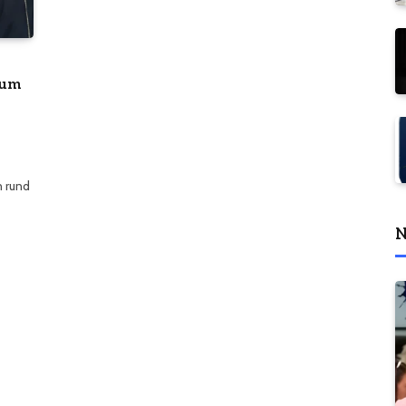
zum
n rund
N