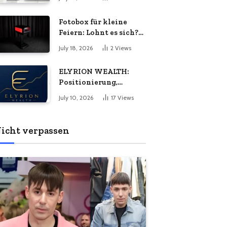
Energiebedarf
bedeuten
wachsen?
Fotobox für kleine
Feiern: Lohnt es sich?
Vorteile, Kosten &
July 18, 2026
2
Views
Tipps
ELYRION WEALTH:
Positionierung,
Philosophie und das
July 10, 2026
17
Views
Versprechen
langfristiger Stabilität
icht verpassen