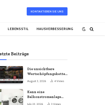
KONTAKTIEREN SIE UNS
LEBENSSTIL
HAUSVERBESSERUNG
etzte Beiträge
Die unsichtbare
Wertschöpfungskette
hinter dem
August 3, 2026
4
Views
Sonnenschirm: Was
Import-Ökonomie, EU-
Kann eine
Fertigung und
Balkonstromanlage
unternehmerische
mit Ihrem
Kontinuität wirklich
July 23, 2026
3
Views