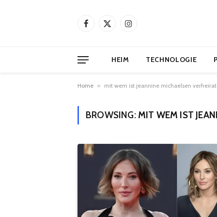
Facebook
X
Instagram
(Twitter)
HEIM
TECHNOLOGIE
Home
»
mit wem ist jeannine michaelsen verheirat
BROWSING:
MIT WEM IST JEA