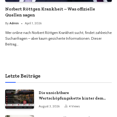
Norbert Röttgen Krankheit – Was offizielle
Quellen sagen
By
Admin
April 1, 2026
Wer online nach Norbert Röttgen Krankheit sucht, findet zahlreiche
Suchanfragen – aber kaum gesicherte Informationen. Dieser
Beitrag…
Letzte Beiträge
Die unsichtbare
Wertschöpfungskette hinter dem
Sonnenschirm: Was Import-
August 3, 2026
4
Views
Ökonomie, EU-Fertigung und
unternehmerische Kontinuität