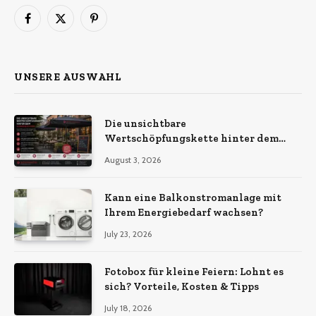
Facebook
X
Pinterest
(Twitter)
UNSERE AUSWAHL
Die unsichtbare
Wertschöpfungskette hinter dem
Sonnenschirm: Was Import-
August 3, 2026
Ökonomie, EU-Fertigung und
unternehmerische Kontinuität
wirklich bedeuten
Kann eine Balkonstromanlage mit
Ihrem Energiebedarf wachsen?
July 23, 2026
Fotobox für kleine Feiern: Lohnt es
sich? Vorteile, Kosten & Tipps
July 18, 2026