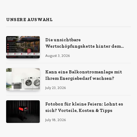
(Twitter)
UNSERE AUSWAHL
Die unsichtbare
Wertschöpfungskette hinter dem
Sonnenschirm: Was Import-
August 3, 2026
Ökonomie, EU-Fertigung und
unternehmerische Kontinuität
wirklich bedeuten
Kann eine Balkonstromanlage mit
Ihrem Energiebedarf wachsen?
July 23, 2026
Fotobox für kleine Feiern: Lohnt es
sich? Vorteile, Kosten & Tipps
July 18, 2026