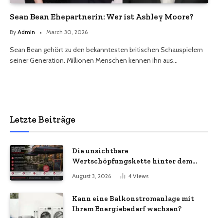
Sean Bean Ehepartnerin: Wer ist Ashley Moore?
By
Admin
March 30, 2026
Sean Bean gehört zu den bekanntesten britischen Schauspielern
seiner Generation. Millionen Menschen kennen ihn aus…
Letzte Beiträge
Die unsichtbare
Wertschöpfungskette hinter dem
Sonnenschirm: Was Import-
August 3, 2026
4
Views
Ökonomie, EU-Fertigung und
unternehmerische Kontinuität
Kann eine Balkonstromanlage mit
wirklich bedeuten
Ihrem Energiebedarf wachsen?