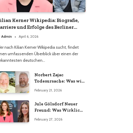
ilian Kerner Wikipedia: Biografie,
arriere und Erfolge des Berliner
odedesigners
y
Admin
April 6, 2026
er nach Kilian Kerner Wikipedia sucht, findet
inen umfassenden Überblick über einen der
ekanntesten deutschen…
Norbert Zajac
Todesursache: Was wir
wirklich wissen
February 21, 2026
Jule Gölsdorf Neuer
Freund: Was Wirklich
Stimmt und Was Nicht
February 27, 2026