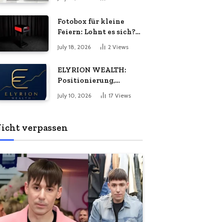
Energiebedarf
bedeuten
wachsen?
Fotobox für kleine
Feiern: Lohnt es sich?
Vorteile, Kosten &
July 18, 2026
2
Views
Tipps
ELYRION WEALTH:
Positionierung,
Philosophie und das
July 10, 2026
17
Views
Versprechen
langfristiger Stabilität
icht verpassen