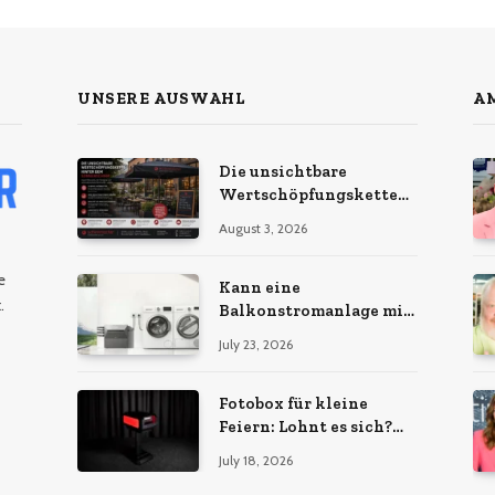
UNSERE AUSWAHL
AM
Die unsichtbare
Wertschöpfungskette
hinter dem
August 3, 2026
Sonnenschirm: Was
Import-Ökonomie, EU-
e
Fertigung und
Kann eine
.
unternehmerische
Balkonstromanlage mit
Kontinuität wirklich
Ihrem Energiebedarf
July 23, 2026
bedeuten
wachsen?
Fotobox für kleine
Feiern: Lohnt es sich?
Vorteile, Kosten & Tipps
July 18, 2026