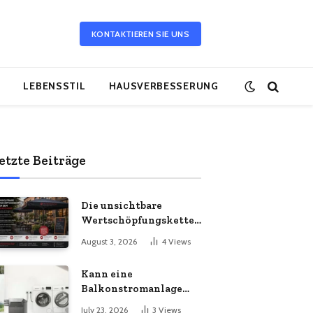
KONTAKTIEREN SIE UNS
LEBENSSTIL
HAUSVERBESSERUNG
etzte Beiträge
Die unsichtbare
Wertschöpfungskette
hinter dem
August 3, 2026
4
Views
Sonnenschirm: Was
Import-Ökonomie, EU-
Kann eine
Fertigung und
Balkonstromanlage
unternehmerische
mit Ihrem
Kontinuität wirklich
July 23, 2026
3
Views