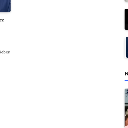
n:
 Neben
N