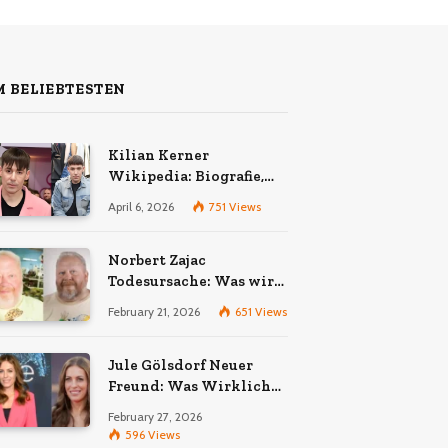
 BELIEBTESTEN
Kilian Kerner
Wikipedia: Biografie,
Karriere und Erfolge des
April 6, 2026
751
Views
Berliner Modedesigners
Norbert Zajac
Todesursache: Was wir
wirklich wissen
February 21, 2026
651
Views
Jule Gölsdorf Neuer
Freund: Was Wirklich
Stimmt und Was Nicht
February 27, 2026
596
Views