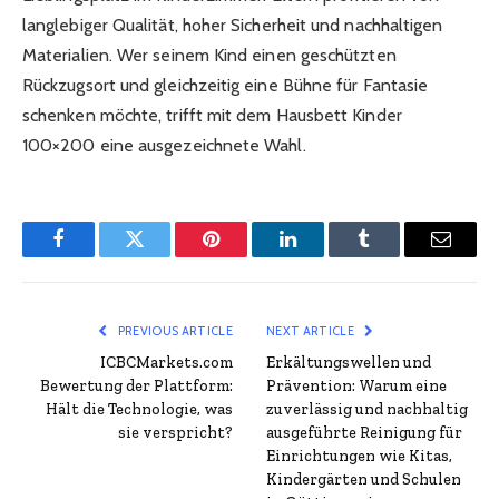
langlebiger Qualität, hoher Sicherheit und nachhaltigen
Materialien. Wer seinem Kind einen geschützten
Rückzugsort und gleichzeitig eine Bühne für Fantasie
schenken möchte, trifft mit dem Hausbett Kinder
100×200 eine ausgezeichnete Wahl.
Facebook
Twitter
Pinterest
LinkedIn
Tumblr
Email
PREVIOUS ARTICLE
NEXT ARTICLE
ICBCMarkets.com
Erkältungswellen und
Bewertung der Plattform:
Prävention: Warum eine
Hält die Technologie, was
zuverlässig und nachhaltig
sie verspricht?
ausgeführte Reinigung für
Einrichtungen wie Kitas,
Kindergärten und Schulen