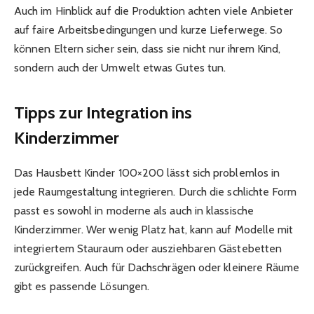
Auch im Hinblick auf die Produktion achten viele Anbieter
auf faire Arbeitsbedingungen und kurze Lieferwege. So
können Eltern sicher sein, dass sie nicht nur ihrem Kind,
sondern auch der Umwelt etwas Gutes tun.
Tipps zur Integration ins
Kinderzimmer
Das Hausbett Kinder 100×200 lässt sich problemlos in
jede Raumgestaltung integrieren. Durch die schlichte Form
passt es sowohl in moderne als auch in klassische
Kinderzimmer. Wer wenig Platz hat, kann auf Modelle mit
integriertem Stauraum oder ausziehbaren Gästebetten
zurückgreifen. Auch für Dachschrägen oder kleinere Räume
gibt es passende Lösungen.