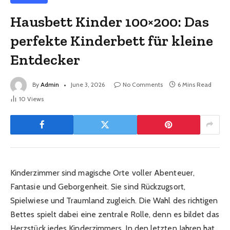
Hausbett Kinder 100×200: Das
perfekte Kinderbett für kleine
Entdecker
By
Admin
June 3, 2026
No Comments
6 Mins Read
10
Views
Kinderzimmer sind magische Orte voller Abenteuer,
Fantasie und Geborgenheit. Sie sind Rückzugsort,
Spielwiese und Traumland zugleich. Die Wahl des richtigen
Bettes spielt dabei eine zentrale Rolle, denn es bildet das
Herzstück jedes Kinderzimmers. In den letzten Jahren hat