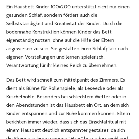
Ein Hausbett Kinder 100×200 unterstützt nicht nur einen
gesunden Schlaf, sondern fördert auch die
Selbstständigkeit und Kreativität der Kinder. Durch die
bodennahe Konstruktion können Kinder das Bett
eigenständig nutzen, ohne auf die Hilfe der Eltern
angewiesen zu sein. Sie gestalten ihren Schlafplatz nach
eigenen Vorstellungen und lernen spielerisch,
Verantwortung für ihr kleines Reich zu übernehmen.
Das Bett wird schnell zum Mittelpunkt des Zimmers. Es
dient als Bühne für Rollenspiele, als Leseecke oder als
Kuschelhöhle. Besonders bei schlechtem Wetter oder in
den Abendstunden ist das Hausbett ein Ort, an dem sich
Kinder entspannen und zur Ruhe kommen können. Eltern
berichten immer wieder, dass sich das Einschlafritual mit
einem Hausbett deutlich entspannter gestaltet, da sich
die Kleinen in ihrem eigenen “Haus” besonders wohl und