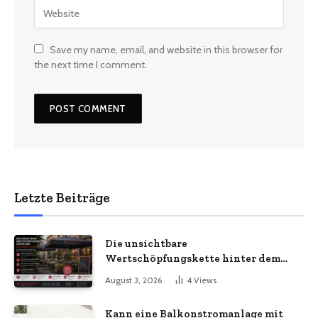
Save my name, email, and website in this browser for
the next time I comment.
Letzte Beiträge
Die unsichtbare
Wertschöpfungskette hinter dem
Sonnenschirm: Was Import-
August 3, 2026
4
Views
Ökonomie, EU-Fertigung und
unternehmerische Kontinuität
Kann eine Balkonstromanlage mit