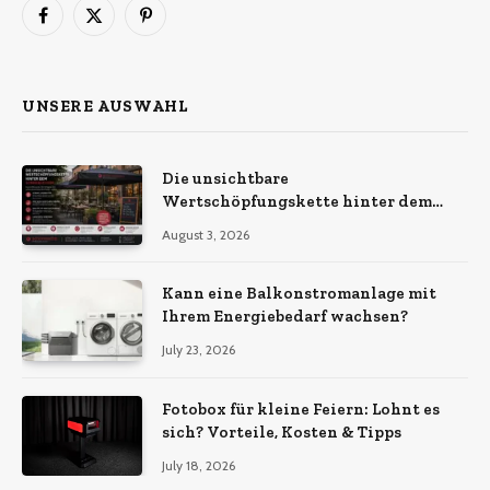
Facebook
X
Pinterest
(Twitter)
UNSERE AUSWAHL
Die unsichtbare
Wertschöpfungskette hinter dem
Sonnenschirm: Was Import-
August 3, 2026
Ökonomie, EU-Fertigung und
unternehmerische Kontinuität
wirklich bedeuten
Kann eine Balkonstromanlage mit
Ihrem Energiebedarf wachsen?
July 23, 2026
Fotobox für kleine Feiern: Lohnt es
sich? Vorteile, Kosten & Tipps
July 18, 2026