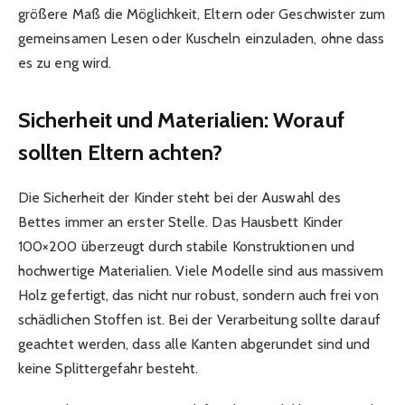
größere Maß die Möglichkeit, Eltern oder Geschwister zum
gemeinsamen Lesen oder Kuscheln einzuladen, ohne dass
es zu eng wird.
Sicherheit und Materialien: Worauf
sollten Eltern achten?
Die Sicherheit der Kinder steht bei der Auswahl des
Bettes immer an erster Stelle. Das Hausbett Kinder
100×200 überzeugt durch stabile Konstruktionen und
hochwertige Materialien. Viele Modelle sind aus massivem
Holz gefertigt, das nicht nur robust, sondern auch frei von
schädlichen Stoffen ist. Bei der Verarbeitung sollte darauf
geachtet werden, dass alle Kanten abgerundet sind und
keine Splittergefahr besteht.