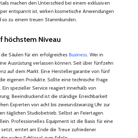
tails machen den Unterschied bei einem exklusiven
per entspannt ist, wirken kosmetische Anwendungen
ird so zu einem treuen Stammkunden.
auf höchstem Niveau
 die Säulen für ein erfolgreiches
Business
. Wer in
seine Ausrüstung verlassen können. Seit über fünfzehn
nz auf dem Markt. Eine Herstellergarantie von fünf
 die eigenen Produkte. Sollte eine technische Frage
t. Ein spezieller Service reagiert innerhalb von
ung. Beeindruckend ist die ständige Erreichbarkeit
tehen Experten von acht bis zweiundzwanzig Uhr zur
den täglichen Studiobetrieb. Selbst an Feiertagen
lein. Professionelles Equipment ist die Basis für eine
t setzt, erntet am Ende die Treue zufriedener
 der wahre Schlüssel zum Erfolg.