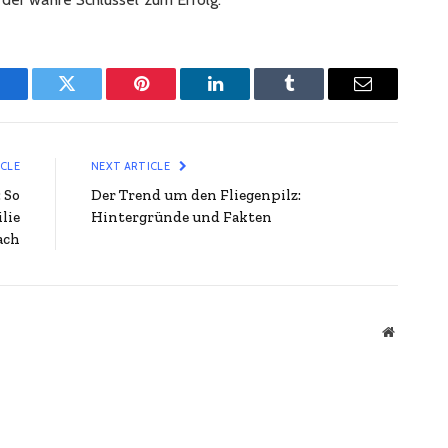
Facebook
Twitter
Pinterest
LinkedIn
Tumblr
Email
ICLE
NEXT ARTICLE
 So
Der Trend um den Fliegenpilz:
lie
Hintergründe und Fakten
ach
Website