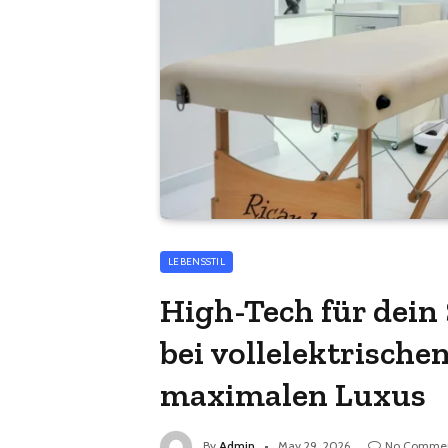
LEBENSSTIL
High-Tech für dein
bei vollelektrische
maximalen Luxus
By
Admin
May 29, 2026
No Comme