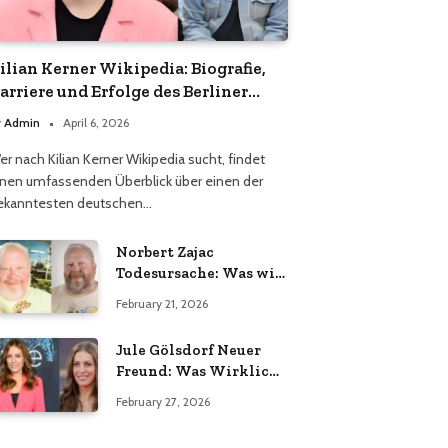
ilian Kerner Wikipedia: Biografie,
arriere und Erfolge des Berliner
odedesigners
y
Admin
April 6, 2026
er nach Kilian Kerner Wikipedia sucht, findet
inen umfassenden Überblick über einen der
ekanntesten deutschen…
Norbert Zajac
Todesursache: Was wir
wirklich wissen
February 21, 2026
Jule Gölsdorf Neuer
Freund: Was Wirklich
Stimmt und Was Nicht
February 27, 2026