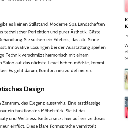
K
gibt es keinen Stillstand. Moderne Spa Landschaften
K
s technischer Perfektion und purer Ästhetik. Gäste
M
B
ehandlung. Sie suchen ein Erlebnis, das alle Sinne
W
ässt. Innovative Lösungen bei der Ausstattung spielen
e
ge Technik verschmilzt harmonisch mit einem
b
 Salon auf das nächste Level heben möchte, kommt
ei. Es geht darum, Komfort neu zu definieren.
hetisches Design
Zentrum, das Eleganz ausstrahlt. Eine erstklassige
nur ein funktionales Möbelstück. Sie ist das
uty und Wellness. Bellezi setzt hier auf ein zeitloses
erieur einfügt. Diese klare Formsprache vermittelt