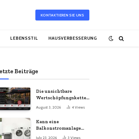
KONTAKTIEREN SIE UNS
LEBENSSTIL
HAUSVERBESSERUNG
etzte Beiträge
Die unsichtbare
Wertschöpfungskette
hinter dem
August 3, 2026
4
Views
Sonnenschirm: Was
Import-Ökonomie, EU-
Kann eine
Fertigung und
Balkonstromanlage
unternehmerische
mit Ihrem
Kontinuität wirklich
July 23, 2026
3
Views