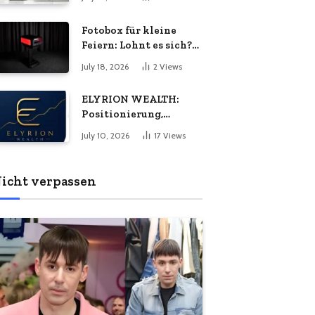
Energiebedarf
bedeuten
wachsen?
Fotobox für kleine
Feiern: Lohnt es sich?
Vorteile, Kosten &
July 18, 2026
2
Views
Tipps
ELYRION WEALTH:
Positionierung,
Philosophie und das
July 10, 2026
17
Views
Versprechen
langfristiger Stabilität
icht verpassen