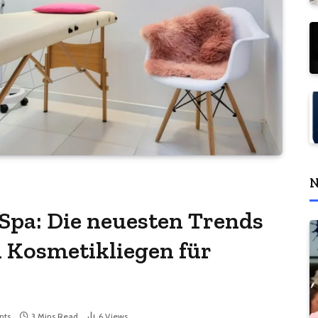
N
 Spa: Die neuesten Trends
n Kosmetikliegen für
nts
3 Mins Read
6
Views