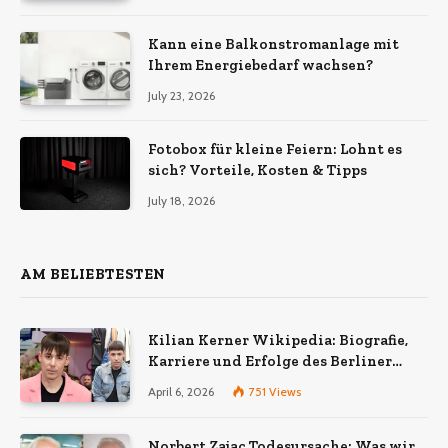
Ökonomie, EU-Fertigung und
unternehmerische Kontinuität
wirklich bedeuten
Kann eine Balkonstromanlage mit
Ihrem Energiebedarf wachsen?
July 23, 2026
Fotobox für kleine Feiern: Lohnt es
sich? Vorteile, Kosten & Tipps
July 18, 2026
AM BELIEBTESTEN
Kilian Kerner Wikipedia: Biografie,
Karriere und Erfolge des Berliner
Modedesigners
April 6, 2026
751
Views
Norbert Zajac Todesursache: Was wir