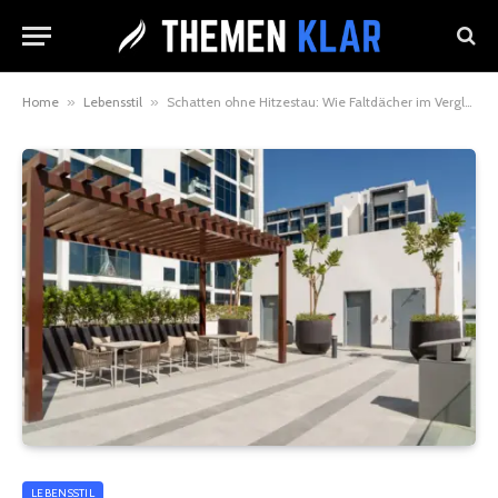
Home
»
Lebensstil
»
Schatten ohne Hitzestau: Wie Faltdächer im Vergleich zu Glasüberdachungen für ein perfektes Klima sorgen
LEBENSSTIL