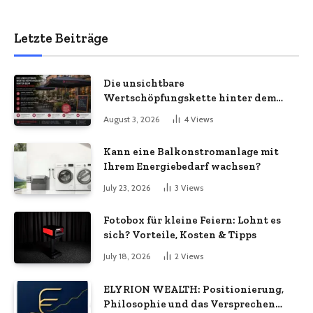
Letzte Beiträge
Die unsichtbare
Wertschöpfungskette hinter dem
Sonnenschirm: Was Import-
August 3, 2026
4
Views
Ökonomie, EU-Fertigung und
unternehmerische Kontinuität
Kann eine Balkonstromanlage mit
wirklich bedeuten
Ihrem Energiebedarf wachsen?
July 23, 2026
3
Views
Fotobox für kleine Feiern: Lohnt es
sich? Vorteile, Kosten & Tipps
July 18, 2026
2
Views
ELYRION WEALTH: Positionierung,
Philosophie und das Versprechen