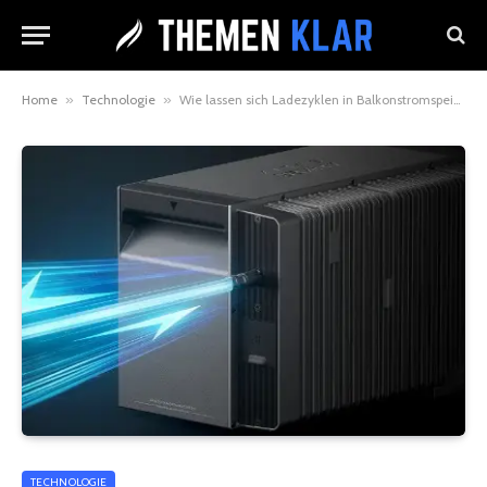
Home
»
Technologie
»
Wie lassen sich Ladezyklen in Balkonstromspeichersystemen optimieren?
TECHNOLOGIE