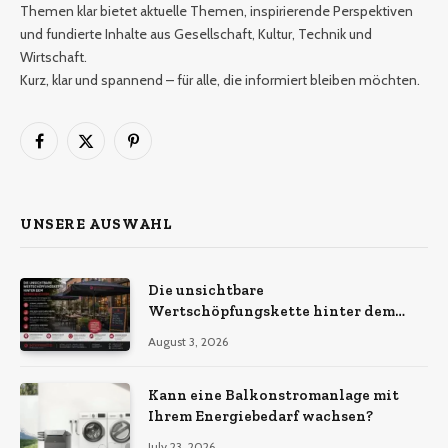
Themen klar bietet aktuelle Themen, inspirierende Perspektiven
und fundierte Inhalte aus Gesellschaft, Kultur, Technik und
Wirtschaft.
Kurz, klar und spannend – für alle, die informiert bleiben möchten.
Facebook
X
Pinterest
(Twitter)
UNSERE AUSWAHL
Die unsichtbare
Wertschöpfungskette hinter dem
Sonnenschirm: Was Import-
August 3, 2026
Ökonomie, EU-Fertigung und
unternehmerische Kontinuität
wirklich bedeuten
Kann eine Balkonstromanlage mit
Ihrem Energiebedarf wachsen?
July 23, 2026