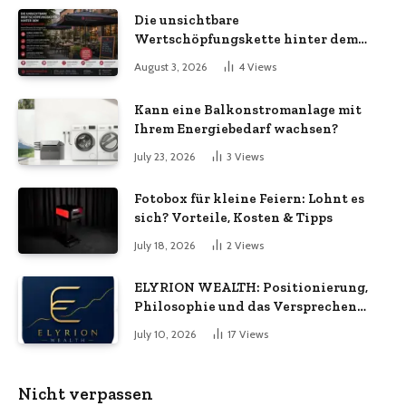
Die unsichtbare
Wertschöpfungskette hinter dem
Sonnenschirm: Was Import-
August 3, 2026
4
Views
Ökonomie, EU-Fertigung und
unternehmerische Kontinuität
Kann eine Balkonstromanlage mit
wirklich bedeuten
Ihrem Energiebedarf wachsen?
July 23, 2026
3
Views
Fotobox für kleine Feiern: Lohnt es
sich? Vorteile, Kosten & Tipps
July 18, 2026
2
Views
ELYRION WEALTH: Positionierung,
Philosophie und das Versprechen
langfristiger Stabilität
July 10, 2026
17
Views
Nicht verpassen