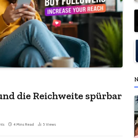
N
und die Reichweite spürbar
ts
4 Mins Read
5
Views