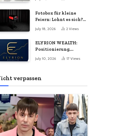
Energiebedarf
bedeuten
wachsen?
Fotobox für kleine
Feiern: Lohnt es sich?
Vorteile, Kosten &
July 18, 2026
2
Views
Tipps
ELYRION WEALTH:
Positionierung,
Philosophie und das
July 10, 2026
17
Views
Versprechen
langfristiger Stabilität
icht verpassen