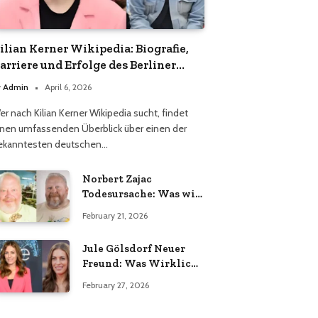
ilian Kerner Wikipedia: Biografie,
arriere und Erfolge des Berliner
odedesigners
y
Admin
April 6, 2026
er nach Kilian Kerner Wikipedia sucht, findet
inen umfassenden Überblick über einen der
ekanntesten deutschen…
Norbert Zajac
Todesursache: Was wir
wirklich wissen
February 21, 2026
Jule Gölsdorf Neuer
Freund: Was Wirklich
Stimmt und Was Nicht
February 27, 2026