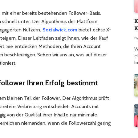
 mit einer bereits bestehenden Follower-Basis.
K
schnell unter. Der Algorithmus der Plattform
K
engagierten Nutzern.
Socialwick.com
bietet echte X-
M
 steigern. Dieser Leitfaden zeigt Ihnen, wie der Kauf
B
ert. Sie entdecken Methoden, die Ihren Account
W
um beschleunigen. Sehen wir uns an, was auf dieser
e
b
ioniert.
Follower Ihren Erfolg bestimmt
nem kleinen Teil der Follower. Der Algorithmus prüft
reitere Verbreitung entscheidet. Accounts mit
g von der Qualität ihrer Inhalte nur minimale
 erreichen niemanden, wenn die Followerzahl gering