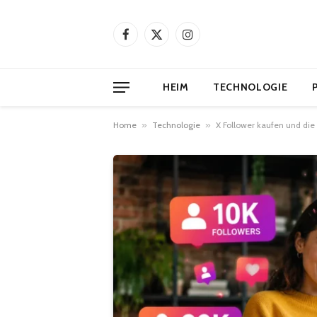
Facebook
X
Instagram
(Twitter)
HEIM
TECHNOLOGIE
Home
»
Technologie
»
X Follower kaufen und die