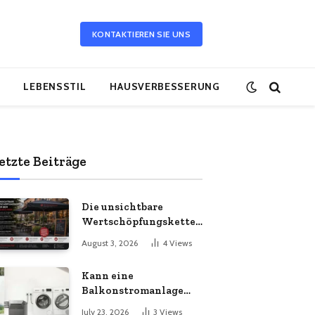
KONTAKTIEREN SIE UNS
LEBENSSTIL
HAUSVERBESSERUNG
etzte Beiträge
Die unsichtbare
Wertschöpfungskette
hinter dem
August 3, 2026
4
Views
Sonnenschirm: Was
Import-Ökonomie, EU-
Kann eine
Fertigung und
Balkonstromanlage
unternehmerische
mit Ihrem
Kontinuität wirklich
July 23, 2026
3
Views