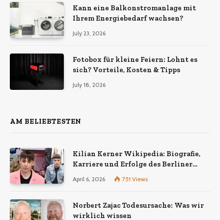
wirklich bedeuten
Kann eine Balkonstromanlage mit
Ihrem Energiebedarf wachsen?
July 23, 2026
Fotobox für kleine Feiern: Lohnt es
sich? Vorteile, Kosten & Tipps
July 18, 2026
AM BELIEBTESTEN
Kilian Kerner Wikipedia: Biografie,
Karriere und Erfolge des Berliner
Modedesigners
April 6, 2026
751
Views
Norbert Zajac Todesursache: Was wir
wirklich wissen