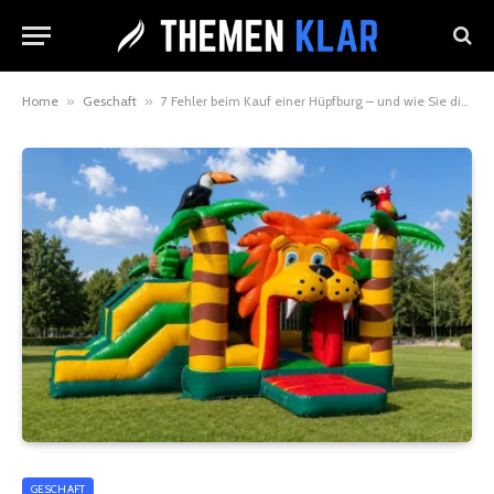
Home
»
Geschaft
»
7 Fehler beim Kauf einer Hüpfburg – und wie Sie diese vermeiden
GESCHAFT