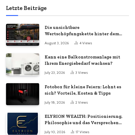
Letzte Beiträge
Die unsichtbare
Wertschöpfungskette hinter dem
Sonnenschirm: Was Import-
August 3, 2026
4
Views
Ökonomie, EU-Fertigung und
unternehmerische Kontinuität
Kann eine Balkonstromanlage mit
wirklich bedeuten
Ihrem Energiebedarf wachsen?
July 23, 2026
3
Views
Fotobox für kleine Feiern: Lohnt es
sich? Vorteile, Kosten & Tipps
July 18, 2026
2
Views
ELYRION WEALTH: Positionierung,
Philosophie und das Versprechen
langfristiger Stabilität
July 10, 2026
17
Views