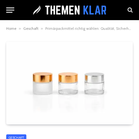
Home
»
Geschaft
»
Primärpackmittel richtig wählen: Qualität, Sicherheit und Rückverfolgbarkeit
GESCHAFT