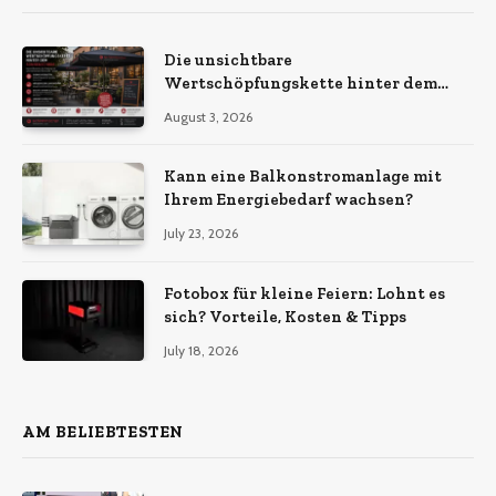
Die unsichtbare
Wertschöpfungskette hinter dem
Sonnenschirm: Was Import-
August 3, 2026
Ökonomie, EU-Fertigung und
unternehmerische Kontinuität
wirklich bedeuten
Kann eine Balkonstromanlage mit
Ihrem Energiebedarf wachsen?
July 23, 2026
Fotobox für kleine Feiern: Lohnt es
sich? Vorteile, Kosten & Tipps
July 18, 2026
AM BELIEBTESTEN