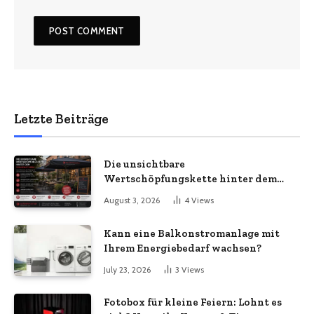
Letzte Beiträge
Die unsichtbare
Wertschöpfungskette hinter dem
Sonnenschirm: Was Import-
August 3, 2026
4
Views
Ökonomie, EU-Fertigung und
unternehmerische Kontinuität
Kann eine Balkonstromanlage mit
wirklich bedeuten
Ihrem Energiebedarf wachsen?
July 23, 2026
3
Views
Fotobox für kleine Feiern: Lohnt es