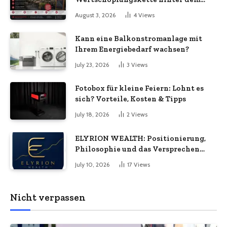
Sonnenschirm: Was Import-
August 3, 2026
4
Views
Ökonomie, EU-Fertigung und
unternehmerische Kontinuität
Kann eine Balkonstromanlage mit
wirklich bedeuten
Ihrem Energiebedarf wachsen?
July 23, 2026
3
Views
Fotobox für kleine Feiern: Lohnt es
sich? Vorteile, Kosten & Tipps
July 18, 2026
2
Views
ELYRION WEALTH: Positionierung,
Philosophie und das Versprechen
langfristiger Stabilität
July 10, 2026
17
Views
Nicht verpassen