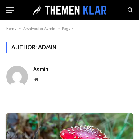
Home
»
Archives for Admin
»
Page 4
AUTHOR:
ADMIN
Admin
Website