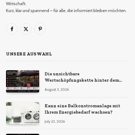
Wirtschaft.
Kurz, klar und spannend – für alle, die informiert bleiben möchten.
Facebook
X
Pinterest
(Twitter)
UNSERE AUSWAHL
Die unsichtbare
Wertschöpfungskette hinter dem
Sonnenschirm: Was Import-
August 3, 2026
Ökonomie, EU-Fertigung und
unternehmerische Kontinuität
wirklich bedeuten
Kann eine Balkonstromanlage mit
Ihrem Energiebedarf wachsen?
July 23, 2026